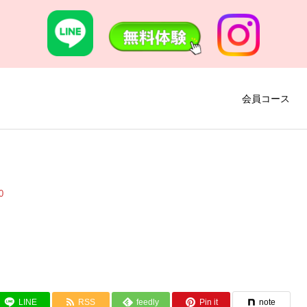
会員コース
0
LINE
RSS
feedly
Pin it
note