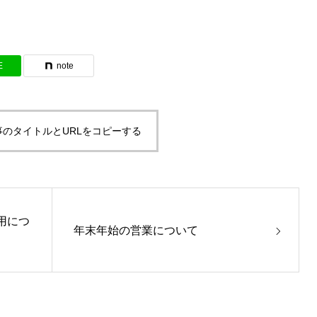
E
note
事のタイトルとURLをコピーする
用につ
年末年始の営業について