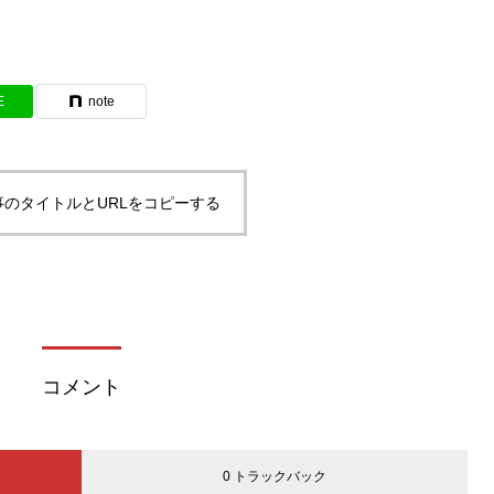
E
note
事のタイトルとURLをコピーする
コメント
0 トラックバック