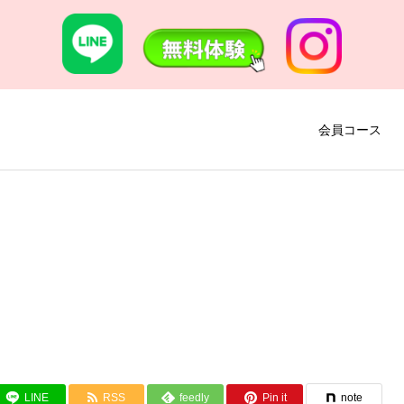
会員コース
LINE
RSS
feedly
Pin it
note