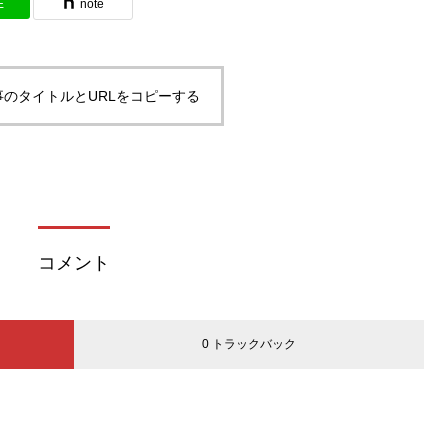
E
note
事のタイトルとURLをコピーする
コメント
0 トラックバック