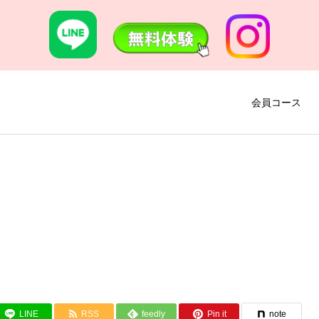
会員コース
LINE
RSS
feedly
Pin it
note